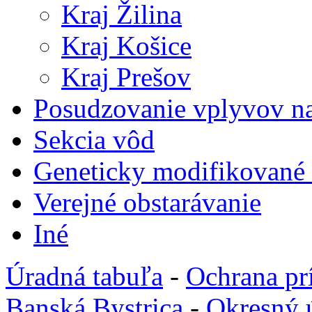
Kraj Žilina
Kraj Košice
Kraj Prešov
Posudzovanie vplyvov na
Sekcia vôd
Geneticky modifikované
Verejné obstarávanie
Iné
Úradná tabuľa
-
Ochrana pr
Banská Bystrica
-
Okresný 