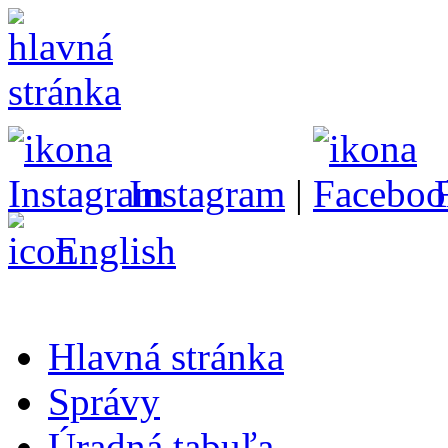
Instagram
|
English
Hlavná stránka
Správy
Úradná tabuľa