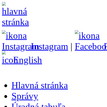
Instagram
|
English
Hlavná stránka
Správy
Úradná tabuľa