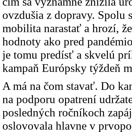
čím sa významne znížila úro
ovzdušia z dopravy. Spolu 
mobilita narastať a hrozí, ž
hodnoty ako pred pandémio
je tomu predísť a skvelú pr
kampaň Európsky týždeň m
A má na čom stavať. Do k
na podporu opatrení udržateľ
posledných ročníkoch zapáj
oslovovala hlavne v prvopo