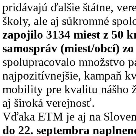
pridávajú ďalšie štátne, ve
školy, ale aj súkromné spol
zapojilo 3134 miest z 50 k
samospráv (miest/obcí) zo
spolupracovalo množstvo pa
najpozitívnejšie, kampaň k
mobility pre kvalitu nášho 
aj široká verejnosť.
Vďaka ETM je aj na Slove
do 22. septembra naplnen