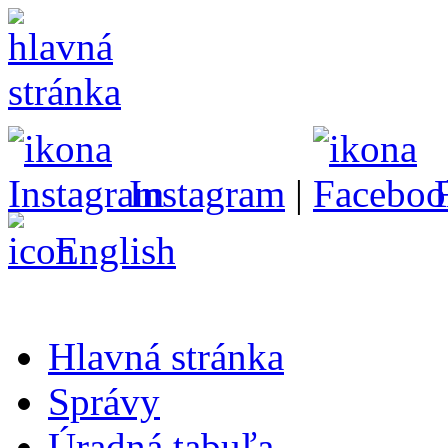
Instagram
|
English
Hlavná stránka
Správy
Úradná tabuľa