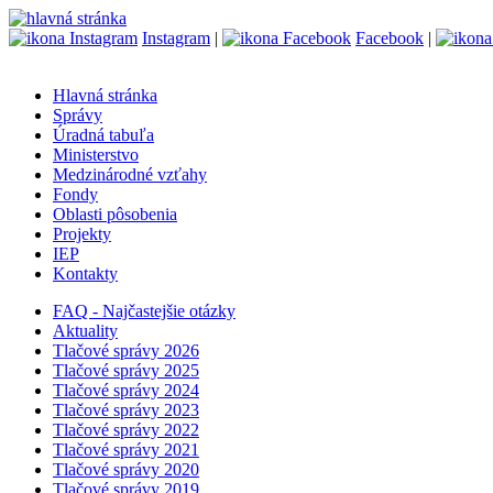
Instagram
|
Facebook
|
Hlavná stránka
Správy
Úradná tabuľa
Ministerstvo
Medzinárodné vzťahy
Fondy
Oblasti pôsobenia
Projekty
IEP
Kontakty
FAQ - Najčastejšie otázky
Aktuality
Tlačové správy 2026
Tlačové správy 2025
Tlačové správy 2024
Tlačové správy 2023
Tlačové správy 2022
Tlačové správy 2021
Tlačové správy 2020
Tlačové správy 2019