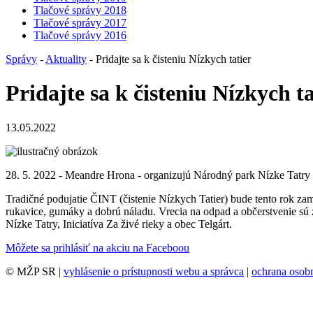
Tlačové správy 2018
Tlačové správy 2017
Tlačové správy 2016
Správy
-
Aktuality
- Pridajte sa k čisteniu Nízkych tatier
Pridajte sa k čisteniu Nízkych ta
13.05.2022
28. 5. 2022 - Meandre Hrona - organizujú Národný park Nízke Tatry 
Tradičné podujatie ČINT (čistenie Nízkych Tatier) bude tento rok zame
rukavice, gumáky a dobrú náladu. Vrecia na odpad a občerstvenie sú 
Nízke Tatry, Iniciatíva Za živé rieky a obec Telgárt.
Môžete sa prihlásiť na akciu na Faceboou
© MŽP SR |
vyhlásenie o prístupnosti webu a správca
|
ochrana oso