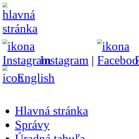
Instagram
|
English
Hlavná stránka
Správy
Úradná tabuľa