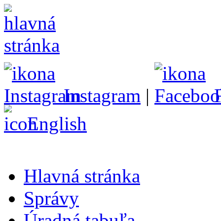
Instagram
|
English
Hlavná stránka
Správy
Úradná tabuľa