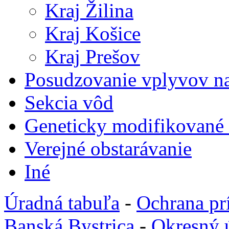
Kraj Žilina
Kraj Košice
Kraj Prešov
Posudzovanie vplyvov na
Sekcia vôd
Geneticky modifikované
Verejné obstarávanie
Iné
Úradná tabuľa
-
Ochrana pr
Banská Bystrica
-
Okresný 