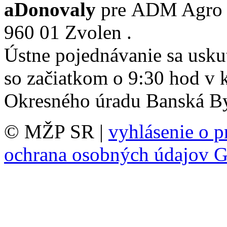
a
Donovaly
pre ADM Agro Inv
960 01 Zvolen .
Ústne pojednávanie sa usku
so začiatkom o 9:30 hod
v 
Okresného úradu Banská By
© MŽP SR |
vyhlásenie o p
ochrana osobných údajov