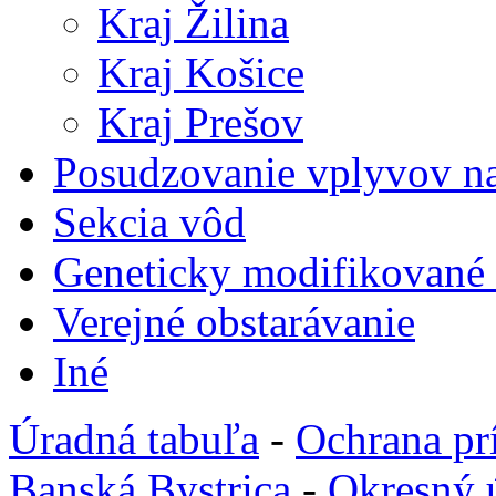
Kraj Žilina
Kraj Košice
Kraj Prešov
Posudzovanie vplyvov na
Sekcia vôd
Geneticky modifikované
Verejné obstarávanie
Iné
Úradná tabuľa
-
Ochrana pr
Banská Bystrica
-
Okresný 