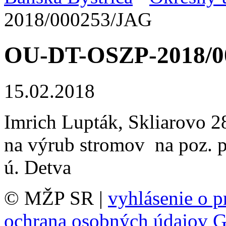
2018/000253/JAG
OU-DT-OSZP-2018/0
15.02.2018
Imrich Lupták, Skliarovo 28
na výrub stromov na poz. p
ú. Detva
© MŽP SR |
vyhlásenie o p
ochrana osobných údajov