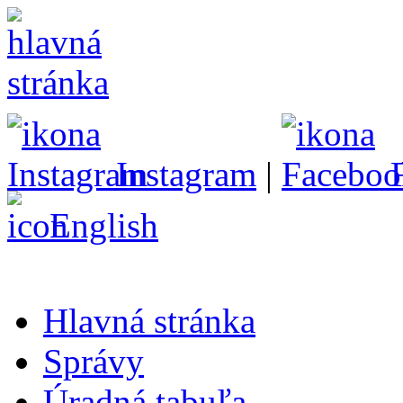
Instagram
|
English
Hlavná stránka
Správy
Úradná tabuľa