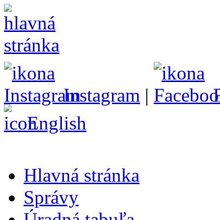
Instagram
|
English
Hlavná stránka
Správy
Úradná tabuľa