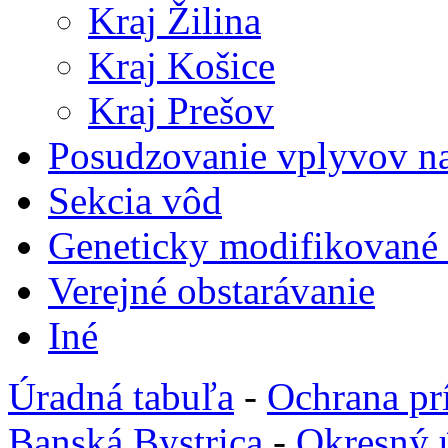
Kraj Žilina
Kraj Košice
Kraj Prešov
Posudzovanie vplyvov na
Sekcia vôd
Geneticky modifikované
Verejné obstarávanie
Iné
Úradná tabuľa
-
Ochrana pr
Banská Bystrica
-
Okresný 