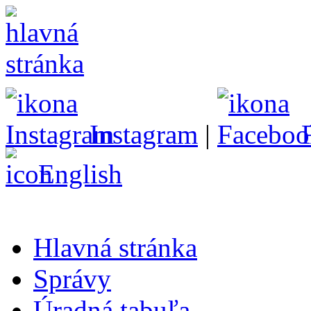
Instagram
|
English
Hlavná stránka
Správy
Úradná tabuľa