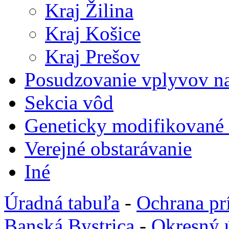
Kraj Žilina
Kraj Košice
Kraj Prešov
Posudzovanie vplyvov na
Sekcia vôd
Geneticky modifikované
Verejné obstarávanie
Iné
Úradná tabuľa
-
Ochrana pr
Banská Bystrica
-
Okresný 