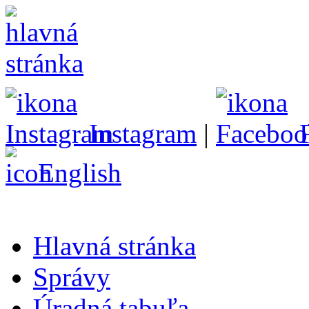
Instagram
|
English
Hlavná stránka
Správy
Úradná tabuľa