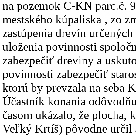
na pozemok C-KN parc.č. 92
mestského kúpaliska , zo 
zastúpenia drevín určených
uloženia povinnosti spoločn
zabezpečiť dreviny a uskut
povinnosti zabezpečiť staro
ktorú by prevzala na seba K
Účastník konania odôvodňuj
časom ukázalo, že plocha, k
Veľký Krtíš) pôvodne určil