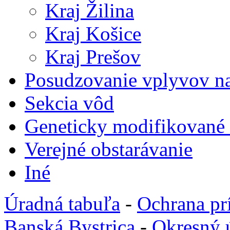
Kraj Žilina
Kraj Košice
Kraj Prešov
Posudzovanie vplyvov na
Sekcia vôd
Geneticky modifikované
Verejné obstarávanie
Iné
Úradná tabuľa
-
Ochrana pr
Banská Bystrica
-
Okresný 