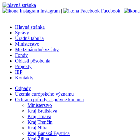
Instagram
|
Facebook
|
Hlavná stránka
Správy
Úradná tabuľa
Ministerstvo
Medzinárodné vzťahy
Fondy
Oblasti pôsobenia
Projekty
IEP
Kontakty
Odpady
Územia európskeho významu
Ochrana prírody - správne konania
Ministerstvo
Kraj Bratislava
Kraj Trnava
Kraj Trenčín
Kraj Nitra
Kraj Banská Bystrica
Kraj Žilina