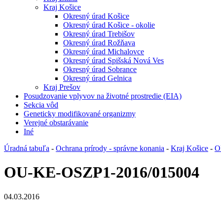
Kraj Košice
Okresný úrad Košice
Okresný úrad Košice - okolie
Okresný úrad Trebišov
Okresný úrad Rožňava
Okresný úrad Michalovce
Okresný úrad Spišská Nová Ves
Okresný úrad Sobrance
Okresný úrad Gelnica
Kraj Prešov
Posudzovanie vplyvov na životné prostredie (EIA)
Sekcia vôd
Geneticky modifikované organizmy
Verejné obstarávanie
Iné
Úradná tabuľa
-
Ochrana prírody - správne konania
-
Kraj Košice
-
O
OU-KE-OSZP1-2016/015004
04.03.2016