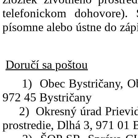
telefonickom dohovore).
písomne alebo ústne do zápi
Doručí sa poštou
1) Obec Bystričany, Obe
972 45 Bystričany
2) Okresný úrad Prievidza,
prostredie, Dlhá 3, 971 01 