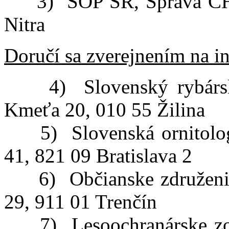
3) ŠOP SR, Správa CHKO
Nitra
Doručí sa zverejnením na in
4) Slovenský rybársky 
Kmeťa 20, 010 55 Žilina
5) Slovenská ornitologi
41, 821 09 Bratislava 2
6) Občianske združenie 
29, 911 01 Trenčín
7) Lesoochranárske zos