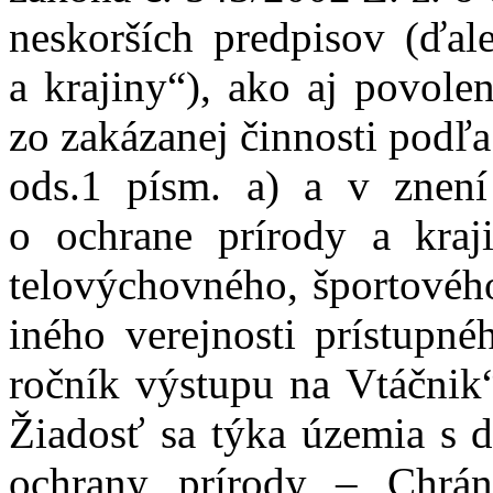
neskorších predpisov (ďal
a krajiny“), ako aj povole
zo zakázanej činnosti podľa
ods.1 písm. a) a v znen
o ochrane prírody a kraj
telovýchovného, športového
iného verejnosti prístupné
ročník výstupu na Vtáčnik“
Žiadosť sa týka územia s 
ochrany prírody – Chránen