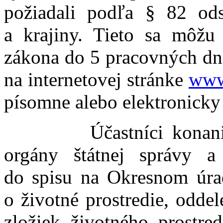
požiadali podľa § 82 od
a krajiny. Tieto sa môž
zákona do 5 pracovných dní
na internetovej stránke
www
písomne alebo elektronicky 
Účastníci konania, z
orgány štátnej správy 
do spisu na Okresnom úrade
o životné prostredie, odde
zložiek životného prostre