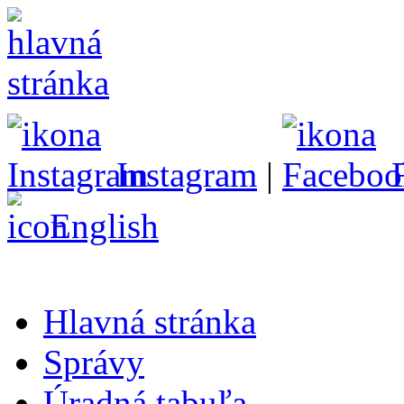
Instagram
|
English
Hlavná stránka
Správy
Úradná tabuľa