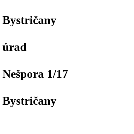
Bystričany
O
úrad
M
Nešpora 1/17
9
Bystričany