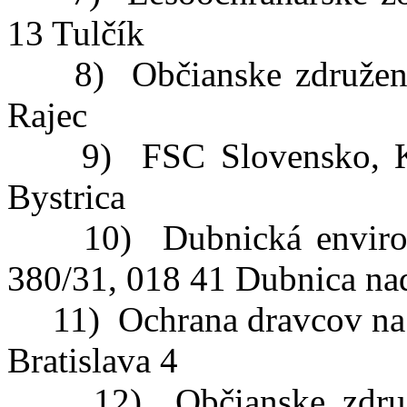
13 Tulčík
8) Občianske združenie 
Rajec
9) FSC Slovensko, Ko
Bystrica
10) Dubnická environme
380/31, 018 41 Dubnica n
11) Ochrana dravcov na S
Bratislava 4
12) Občianske združe