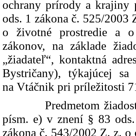
ochrany prírody a krajiny 
ods. 1 zákona č. 525/2003 Z.
o životné prostredie a 
zákonov, na základe žiado
„žiadateľ“, kontaktná adr
Bystričany), týkajúcej sa
na Vtáčnik pri príležitosti 
Predmetom žiadosti je
písm. e) v znení § 83 ods.
zákona č. 543/2002 Z. z. o 