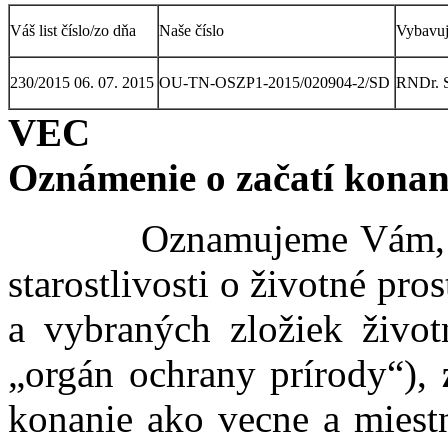
Váš list číslo/zo dňa
Naše číslo
Vybavuj
230/2015 06. 07. 2015
OU-TN-OSZP1-2015/020904-2/SD
RNDr. S
VEC
Oznámenie o začatí konan
Oznamujeme Vám, že O
starostlivosti o životné pro
a vybraných zložiek životn
„orgán ochrany prírody“),
konanie ako vecne a miestn