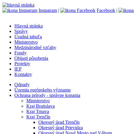
Instagram
|
Facebook
|
Hlavná stránka
Správy
Úradná tabuľa
Ministerstvo
Medzinárodné vzťahy
Fondy
Oblasti pôsobenia
Projekty
IEP
Kontakty
Odpady
Územia európskeho významu
Ochrana prírody - správne konania
Ministerstvo
Kraj Bratislava
Kraj Trnava
Kraj Trenčín
Okresný úrad Trenčín
Okresný úrad Prievidza
Okresný úrad Nové Mesto nad Váhom