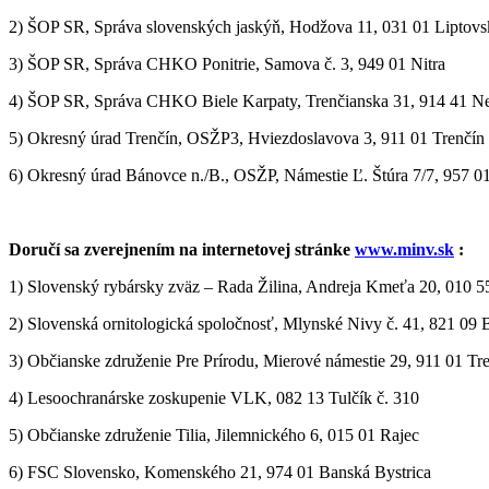
2) ŠOP SR, Správa slovenských jaskýň, Hodžova 11, 031 01 Liptov
3) ŠOP SR, Správa CHKO Ponitrie, Samova č. 3, 949 01 Nitra
4) ŠOP SR, Správa CHKO Biele Karpaty, Trenčianska 31, 914 41 
5) Okresný úrad Trenčín, OSŽP3, Hviezdoslavova 3, 911 01 Trenčín
6) Okresný úrad Bánovce n./B., OSŽP, Námestie Ľ. Štúra 7/7, 957 0
Doručí sa zverejnením na internetovej stránke
www.minv.sk
:
1) Slovenský rybársky zväz – Rada Žilina, Andreja Kmeťa 20, 010 55
2) Slovenská ornitologická spoločnosť, Mlynské Nivy č. 41, 821 09 B
3) Občianske združenie Pre Prírodu, Mierové námestie 29, 911 01 Tr
4) Lesoochranárske zoskupenie VLK, 082 13 Tulčík č. 310
5) Občianske združenie Tilia, Jilemnického 6, 015 01 Rajec
6) FSC Slovensko, Komenského 21, 974 01 Banská Bystrica