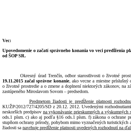
Vec:
Upovedomenie o začatí správneho konania vo veci predĺženia p
od ŠOP SR.
Okresný úrad Trenčín, odbor starostlivosti o životné prostredie
19.11.2015 začal správne konanie
, ako vecne a miestne príslušný 
o životné prostredie a o zmene a doplnení niektorých zákonov, na z
zastúpeného Miroslavom Sovom – predsedom.
Predmetom žiadosti je predĺženie platnosti rozhodnu
KUŽP/2012/727/4205/SD z 20.12. 2012. Uvedenými rozhodnutiami b
neskorších predpisov
na vykonávanie prieskumných a výskumných sp
ods.1 písm. c) ako aj podľa §16 ods.1 písm. f) zákona o ochrane p
stupňom ochrany prírody, pohybom mimo vyznačených turistických a n
žiadosti sa
navrhuje predĺženie platnosti uvedených rozhodnutí na ďal