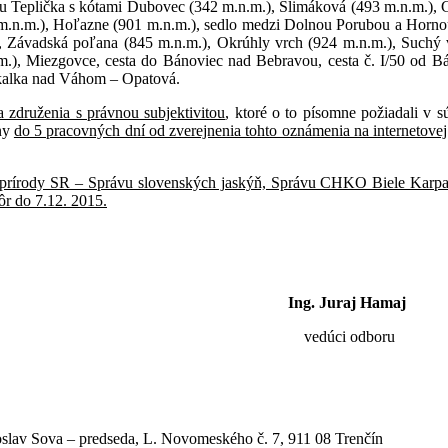
u Teplička s kótami Dubovec (342 m.n.m.), Slimáková (493 m.n.m.), G
 m.n.m.), Hoľazne (901 m.n.m.), sedlo medzi Dolnou Porubou a Horno
, Závadská poľana (845 m.n.m.), Okrúhly vrch (924 m.n.m.), Suchý 
m.), Miezgovce, cesta do Bánoviec nad Bebravou, cesta č. I/50 od 
Skalka nad Váhom – Opatová.
 združenia s právnou subjektivitou
, ktoré o to písomne požiadali v 
iny
do 5 pracovných dní od zverejnenia tohto oznámenia na internetovej 
u prírody SR – Správu slovenských jaskýň, Správu CHKO Biele Karp
ôr do 7.12. 2015.
Ing. Juraj Hamaj
 odboru
oslav Sova – predseda, L. Novomeského č. 7, 911 08 Trenčín