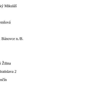
ský Mikuláš
Nemšová
1 Bánovce n./B.
 Žilina
ratislava 2
enčín