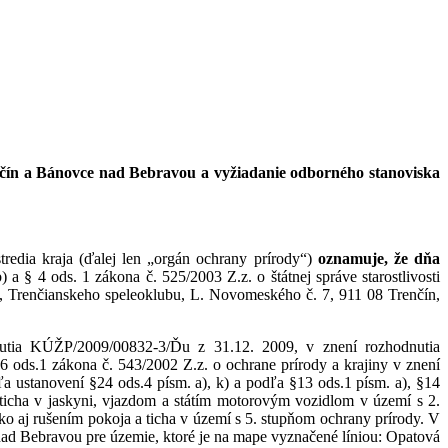
nčín a Bánovce nad Bebravou a vyžiadanie odborného stanoviska
edia kraja (ďalej len „orgán ochrany prírody“)
oznamuje, že dňa
 a § 4 ods. 1 zákona č. 525/2003 Z.z. o štátnej správe starostlivosti
ti, Trenčianskeho speleoklubu, L. Novomeského č. 7, 911 08 Trenčín,
utia KÚŽP/2009/00832-3/Ďu z 31.12. 2009, v znení rozhodnutia
 ods.1 zákona č. 543/2002 Z.z. o ochrane prírody a krajiny v znení
a ustanovení §24 ods.4 písm. a), k) a podľa §13 ods.1 písm. a), §14
 ticha v jaskyni, vjazdom a státím motorovým vozidlom v území s 2.
o aj rušením pokoja a ticha v území s 5. stupňom ochrany prírody. V
ad Bebravou pre územie, ktoré je na mape vyznačené líniou: Opatová