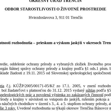
OKRESNÝ ÚRAD TRENČÍN
ODBOR STAROSTLIVOSTI O ŽIVOTNÉ PROSTREDIE
Hviezdoslavova 3, 911 01 Trenčín
latnosti rozhodnutia – prieskum a výskum jaskýň v okresoch Tre
, oddelenie ochrany prírody a vybraných zložiek životného prostr
orgán štátnej správy ochrany prírody a krajiny podľa §1 ods.1 písm. b)
áklade žiadosti z 19.11. 2015 od Slovenskej speleologickej spoločnos
tia
č.j. KÚŽP/2005/00171-05/Kč zo 17.1. 2005, v znení rozhodn
ol žiadateľovi s platnosťou do 31.12. 2015 vydaný
súhlas
podľa §56
eleologických prác a povolená výnimka zo zakázaných činností
podľ
rírody a krajiny v súvislosti so vstupom do jaskýň, rušením pokoja a
áučných chodníkov v území s 3., 4. a 5. stupňom ochrany prírody, ak
šie 3 roky.
Uvedené rozhodnutia sa týkajú okresov Trenčína Bánovce n