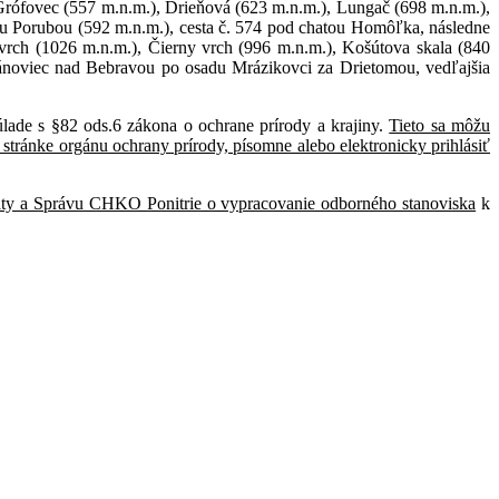
rófovec (557 m.n.m.), Drieňová (623 m.n.m.), Lungač (698 m.n.m.),
u Porubou (592 m.n.m.), cesta č. 574 pod chatou Homôľka, následne
vrch (1026 m.n.m.), Čierny vrch (996 m.n.m.), Košútova skala (840
Bánoviec nad Bebravou po osadu Mrázikovci za Drietomou, vedľajšia
súlade s §82 ods.6 zákona o ochrane prírody a krajiny.
Tieto sa môžu
stránke orgánu ochrany prírody, písomne alebo elektronicky prihlásiť
aty a Správu CHKO Ponitrie o vypracovanie odborného stanoviska
k