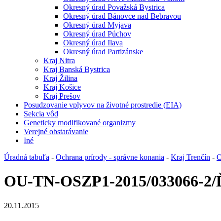
Okresný úrad Považská Bystrica
Okresný úrad Bánovce nad Bebravou
Okresný úrad Myjava
Okresný úrad Púchov
Okresný úrad Ilava
Okresný úrad Partizánske
Kraj Nitra
Kraj Banská Bystrica
Kraj Žilina
Kraj Košice
Kraj Prešov
Posudzovanie vplyvov na životné prostredie (EIA)
Sekcia vôd
Geneticky modifikované organizmy
Verejné obstarávanie
Iné
Úradná tabuľa
-
Ochrana prírody - správne konania
-
Kraj Trenčín
-
O
OU-TN-OSZP1-2015/033066-2/
20.11.2015