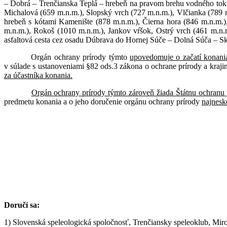
– Dobrá – Trenčianska Teplá – hrebeň na pravom brehu vodného tok
Michalová (659 m.n.m.), Slopský vrch (727 m.n.m.), Vlčianka (789
hrebeň s kótami Kamenište (878 m.n.m.), Čierna hora (846 m.n.m.)
m.n.m.), Rokoš (1010 m.n.m.), Jankov vŕšok, Ostrý vrch (461 m.n.
asfaltová cesta cez osadu Dúbrava do Hornej Súče – Dolná Súča – 
Orgán ochrany prírody týmto
upovedomuje o začatí konania
v súlade s ustanoveniami §82 ods.3 zákona o ochrane prírody a kraj
za účastníka konania.
Orgán ochrany prírody týmto zároveň žiada Štátnu ochran
predmetu konania a o jeho doručenie orgánu ochrany prírody
najnesk
vedúci
Doručí sa:
1) Slovenská speleologická spoločnosť, Trenčiansky speleoklub, Mir