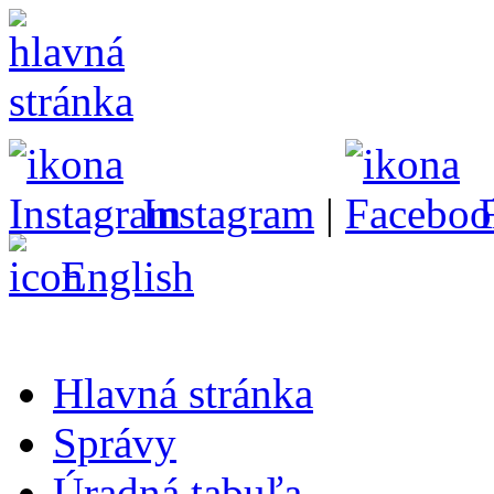
Instagram
|
English
Hlavná stránka
Správy
Úradná tabuľa