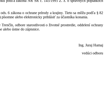
ku podľa zákona NR SR č. 145/1995 Z. z. o správnych poplatkoch
s. 6 zákona o ochrane prírody a krajiny. Tieto sa môžu podľa § 82
písomne alebo elektronicky prihlásiť za účastníka konania.
čín, odbore starostlivosti o životné prostredie, oddelení ochrany
e alebo ústne do zápisnice.
Ing. Juraj Hamaj
vedúci odboru