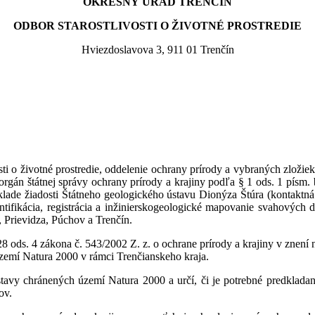
OKRESNÝ ÚRAD TRENČÍN
ODBOR STAROSTLIVOSTI O ŽIVOTNÉ PROSTREDIE
Hviezdoslavova 3, 911 01 Trenčín
ivotné prostredie, oddelenie ochrany prírody a vybraných zložiek ži
rgán štátnej správy ochrany prírody a krajiny podľa § 1 ods. 1 písm. b)
klade žiadosti Štátneho geologického ústavu Dionýza Štúra (kontaktná 
ntifikácia, registrácia a inžinierskogeologické mapovanie svahových 
 Prievidza, Púchov a Trenčín.
 4 zákona č. 543/2002 Z. z. o ochrane prírody a krajiny v znení nesk
území Natura 2000 v rámci Trenčianskeho kraja.
hránených území Natura 2000 a určí, či je potrebné predkladaný 
ov.