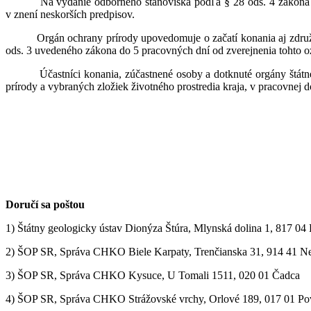
Na vydanie odborného stanoviska podľa § 28 ods. 4 zákona o oc
v znení neskorších predpisov.
Orgán ochrany prírody upovedomuje o začatí konania aj združenia 
ods. 3 uvedeného zákona do 5 pracovných dní od zverejnenia tohto o
Účastníci konania, zúčastnené osoby a dotknuté orgány štátnej sp
prírody a vybraných zložiek životného prostredia kraja, v pracovnej
Doručí sa poštou
1) Štátny geologicky ústav Dionýza Štúra, Mlynská dolina 1, 817 04 
2) ŠOP SR, Správa CHKO Biele Karpaty, Trenčianska 31, 914 41 
3) ŠOP SR, Správa CHKO Kysuce, U Tomali 1511, 020 01 Čadca
4) ŠOP SR, Správa CHKO Strážovské vrchy, Orlové 189, 017 01 Pov