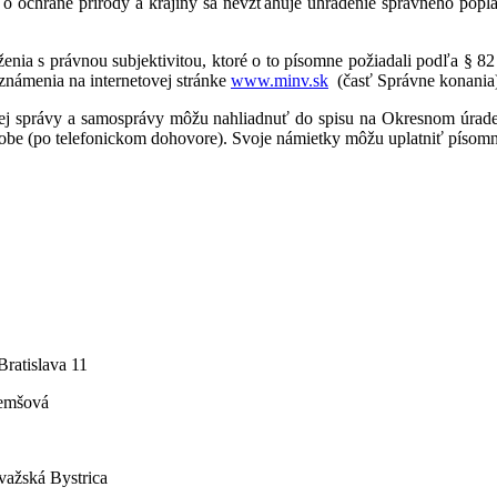
hrane prírody a krajiny sa nevzťahuje uhradenie správneho poplat
s právnou subjektivitou, ktoré o to písomne požiadali podľa § 82 od
známenia na internetovej stránke
www.minv.sk
(časť Správne konania) 
rávy a samosprávy môžu nahliadnuť do spisu na Okresnom úrade Tren
 dobe (po telefonickom dohovore). Svoje námietky môžu uplatniť písomn
Bratislava 11
Nemšová
ažská Bystrica