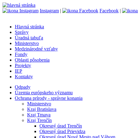
Instagram
|
Facebook
|
Hlavná stránka
Správy
Úradná tabuľa
Ministerstvo
Medzinárodné vzťahy
Fondy
Oblasti pôsobenia
Projekty
IEP
Kontakty
Odpady
Územia európskeho významu
Ochrana prírody - správne konania
Ministerstvo
Kraj Bratislava
Kraj Trnava
Kraj Trenčín
Okresný úrad Trenčín
Okresný úrad Prievidza
Okresný úrad Nové Mesto nad Váhom