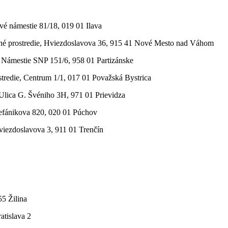
ové námestie 81/18, 019 01 Ilava
otné prostredie, Hviezdoslavova 36, 915 41 Nové Mesto nad Váhom
ie, Námestie SNP 151/6, 958 01 Partizánske
ostredie, Centrum 1/1, 017 01 Považská Bystrica
, Ulica G. Švéniho 3H, 971 01 Prievidza
Štefánikova 820, 020 01 Púchov
Hviezdoslavova 3, 911 01 Trenčín
5 Žilina
atislava 2