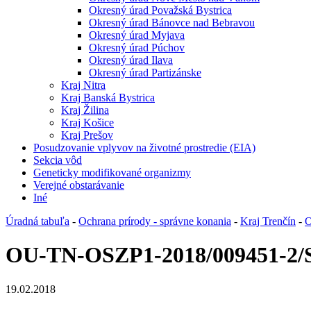
Okresný úrad Považská Bystrica
Okresný úrad Bánovce nad Bebravou
Okresný úrad Myjava
Okresný úrad Púchov
Okresný úrad Ilava
Okresný úrad Partizánske
Kraj Nitra
Kraj Banská Bystrica
Kraj Žilina
Kraj Košice
Kraj Prešov
Posudzovanie vplyvov na životné prostredie (EIA)
Sekcia vôd
Geneticky modifikované organizmy
Verejné obstarávanie
Iné
Úradná tabuľa
-
Ochrana prírody - správne konania
-
Kraj Trenčín
-
O
OU-TN-OSZP1-2018/009451-2/
19.02.2018