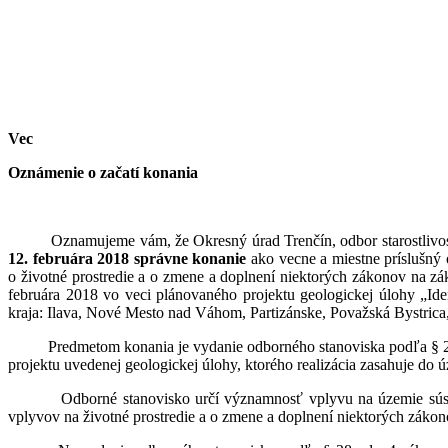
Vec
Oznámenie o začatí konania
Oznamujeme vám, že Okresný úrad Trenčín, odbor starostlivosti o ž
12. februára 2018 správne konanie
ako vecne a miestne príslušný o
o životné prostredie a o zmene a doplnení niektorých zákonov na zá
februára 2018 vo veci plánovaného projektu geologickej úlohy „Ide
kraja: Ilava, Nové Mesto nad Váhom, Partizánske, Považská Bystrica,
Predmetom konania je vydanie odborného stanoviska podľa § 28 ods.
projektu uvedenej geologickej úlohy, ktorého realizácia zasahuje do 
Odborné stanovisko určí významnosť vplyvu na územie sústavy c
vplyvov na životné prostredie a o zmene a doplnení niektorých zákon