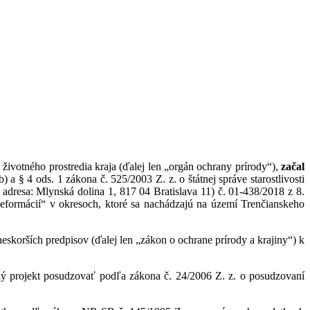
votného prostredia kraja (ďalej len „orgán ochrany prírody“),
začal
 a § 4 ods. 1 zákona č. 525/2003 Z. z. o štátnej správe starostlivosti
adresa: Mlynská dolina 1, 817 04 Bratislava 11) č. 01-438/2018 z 8.
deformácií“ v okresoch, ktoré sa nachádzajú na území Trenčianskeho
orších predpisov (ďalej len „zákon o ochrane prírody a krajiny“) k
projekt posudzovať podľa zákona č. 24/2006 Z. z. o posudzovaní