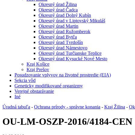
Okresný úrad Žilina
Okresný úrad Čadca
Okresný úrad Dolný Kubín
Okresný úrad v Liptovský Mikuláš
Okresný úrad Martin
Okresný úrad Ružomberok
Okresný úrad Bytča
Okresný úrad Tvrdošín
Okresný úrad Námestovo
Okresný úrad Turčianske Teplice
Okresný úrad Kysucké Nové Mesto
Kraj Košice
Kraj Prešov
Posudzovanie vplyvov na životné prostredie (EIA)
Sekcia vôd
Geneticky modifikované organizmy
Verejné obstarávanie
Iné
Úradná tabuľa
-
Ochrana prírody - správne konania
-
Kraj Žilina
-
Ok
OU-LM-OSZP-2016/4184-CEN