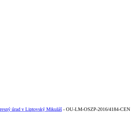
resný úrad v Liptovský Mikuláš
- OU-LM-OSZP-2016/4184-CEN