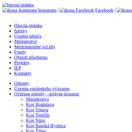
Instagram
|
Facebook
|
Hlavná stránka
Správy
Úradná tabuľa
Ministerstvo
Medzinárodné vzťahy
Fondy
Oblasti pôsobenia
Projekty
IEP
Kontakty
Odpady
Územia európskeho významu
Ochrana prírody - správne konania
Ministerstvo
Kraj Bratislava
Kraj Trnava
Kraj Trenčín
Kraj Nitra
Kraj Banská Bystrica
Kraj Žilina