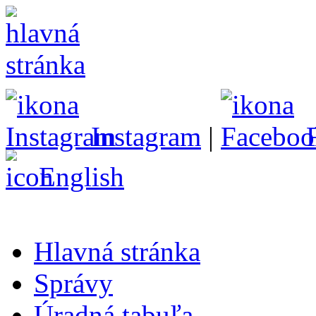
Instagram
|
English
Hlavná stránka
Správy
Úradná tabuľa