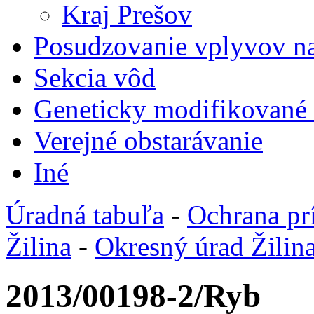
Kraj Prešov
Posudzovanie vplyvov na
Sekcia vôd
Geneticky modifikované
Verejné obstarávanie
Iné
Úradná tabuľa
-
Ochrana pr
Žilina
-
Okresný úrad Žilin
2013/00198-2/Ryb