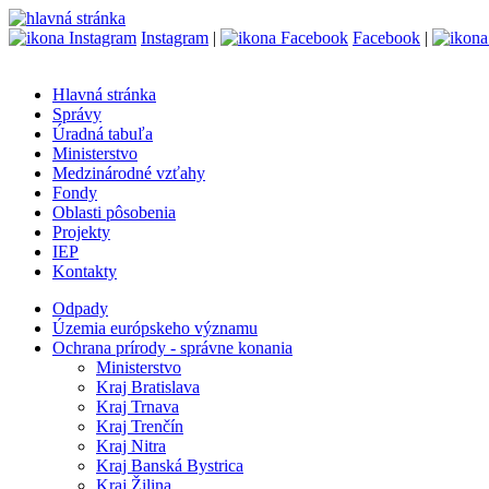
Instagram
|
Facebook
|
Hlavná stránka
Správy
Úradná tabuľa
Ministerstvo
Medzinárodné vzťahy
Fondy
Oblasti pôsobenia
Projekty
IEP
Kontakty
Odpady
Územia európskeho významu
Ochrana prírody - správne konania
Ministerstvo
Kraj Bratislava
Kraj Trnava
Kraj Trenčín
Kraj Nitra
Kraj Banská Bystrica
Kraj Žilina