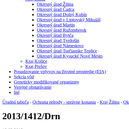
Okresný úrad Žilina
Okresný úrad Čadca
Okresný úrad Dolný Kubín
Okresný úrad v Liptovský Mikuláš
Okresný úrad Martin
Okresný úrad Ružomberok
Okresný úrad Bytča
Okresný úrad Tvrdošín
Okresný úrad Námestovo
Okresný úrad Turčianske Teplice
Okresný úrad Kysucké Nové Mesto
Kraj Košice
Kraj Prešov
Posudzovanie vplyvov na životné prostredie (EIA)
Sekcia vôd
Geneticky modifikované organizmy
Verejné obstarávanie
Iné
Úradná tabuľa
-
Ochrana prírody - správne konania
-
Kraj Žilina
-
Ok
2013/1412/Drn