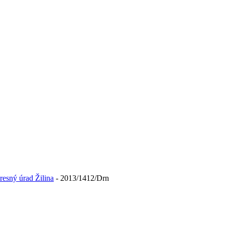
resný úrad Žilina
- 2013/1412/Drn