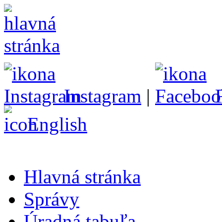
Instagram
|
English
Hlavná stránka
Správy
Úradná tabuľa