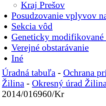
Kraj Prešov
Posudzovanie vplyvov na
Sekcia vôd
Geneticky modifikované
Verejné obstarávanie
Iné
Úradná tabuľa
-
Ochrana pr
Žilina
-
Okresný úrad Žilin
2014/016960/Kr