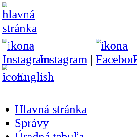
Instagram
|
English
Hlavná stránka
Správy
Úradná tabuľa