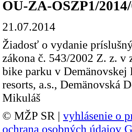
OU-ZA-OSZP1/2014/
21.07.2014
Žiadosť o vydanie príslušn
zákona č. 543/2002 Z. z. v 
bike parku v Demänovskej D
resorts, a.s., Demänovská D
Mikuláš
© MŽP SR |
vyhlásenie o p
ochrana osobných údajov