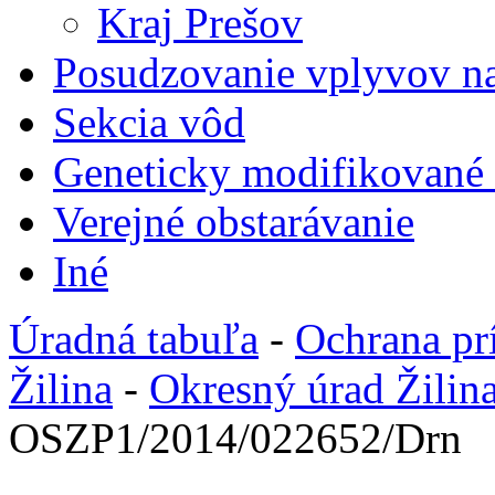
Kraj Prešov
Posudzovanie vplyvov na
Sekcia vôd
Geneticky modifikované
Verejné obstarávanie
Iné
Úradná tabuľa
-
Ochrana pr
Žilina
-
Okresný úrad Žilin
OSZP1/2014/022652/Drn