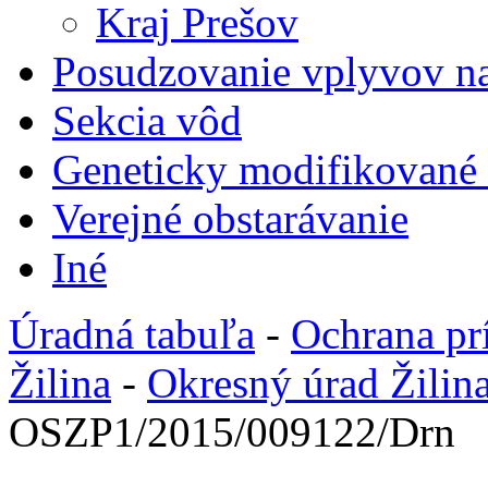
Kraj Prešov
Posudzovanie vplyvov na
Sekcia vôd
Geneticky modifikované
Verejné obstarávanie
Iné
Úradná tabuľa
-
Ochrana pr
Žilina
-
Okresný úrad Žilin
OSZP1/2015/009122/Drn