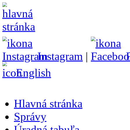
Instagram
|
English
Hlavná stránka
Správy
Úradná tabuľa