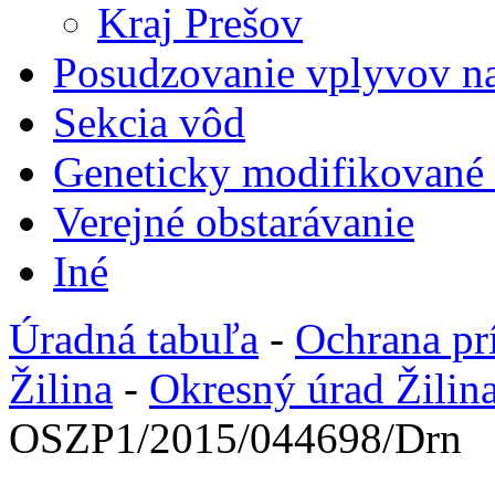
Kraj Prešov
Posudzovanie vplyvov na
Sekcia vôd
Geneticky modifikované
Verejné obstarávanie
Iné
Úradná tabuľa
-
Ochrana pr
Žilina
-
Okresný úrad Žilin
OSZP1/2015/044698/Drn