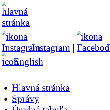
Instagram
|
English
Hlavná stránka
Správy
Úradná tabuľa