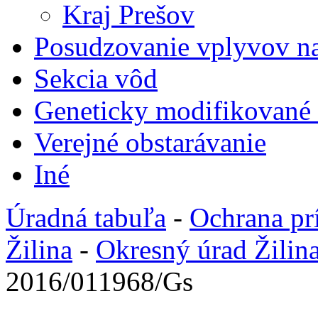
Kraj Prešov
Posudzovanie vplyvov na
Sekcia vôd
Geneticky modifikované
Verejné obstarávanie
Iné
Úradná tabuľa
-
Ochrana pr
Žilina
-
Okresný úrad Žilin
2016/011968/Gs