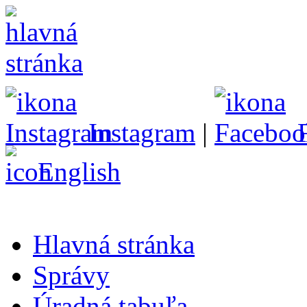
Instagram
|
English
Hlavná stránka
Správy
Úradná tabuľa