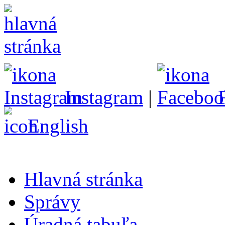
Instagram
|
English
Hlavná stránka
Správy
Úradná tabuľa