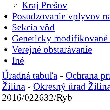
Kraj Prešov
Posudzovanie vplyvov na
Sekcia vôd
Geneticky modifikované
Verejné obstarávanie
Iné
Úradná tabuľa
-
Ochrana pr
Žilina
-
Okresný úrad Žilin
2016/022632/Ryb