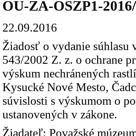
OU-ZA-OSZP1-2016/
22.09.2016
Žiadosť o vydanie súhlasu v
543/2002 Z. z. o ochrane pr
výskum nechránených rastlí
Kysucké Nové Mesto, Čadca
súvislosti s výskumom o p
ustanovených v zákone.
Žiadateľ: Považské múzeum