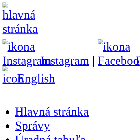
Instagram
|
English
Hlavná stránka
Správy
Úradná tabuľa