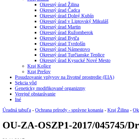
Okresný úrad Žilina
Okresný úrad Čadca
Okresný úrad Dolný Kubín
Okresný úrad v Liptovský Mikuláš
Okresný úrad Martin
Okresný úrad Ružomberok
Okresný úrad Bytča
Okresný úrad Tvrdošín
Okresný úrad Námestovo
Okresný úrad Turčianske Teplice
Okresný úrad Kysucké Nové Mesto
Kraj Košice
Kraj Prešov
Posudzovanie vplyvov na životné prostredie (EIA)
Sekcia vôd
Geneticky modifikované organizmy
Verejné obstarávanie
Iné
Úradná tabuľa
-
Ochrana prírody - správne konania
-
Kraj Žilina
-
Ok
OU-ZA-OSZP1-2017/045745/D