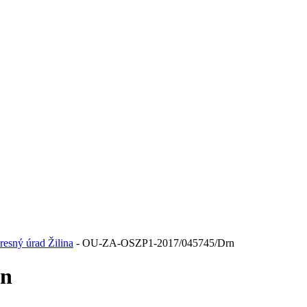
resný úrad Žilina
- OU-ZA-OSZP1-2017/045745/Drn
rn