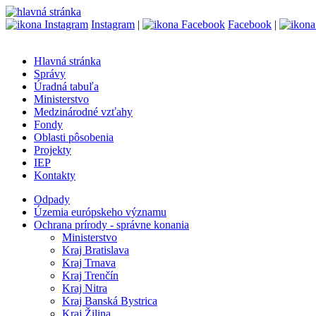
Instagram
|
Facebook
|
Hlavná stránka
Správy
Úradná tabuľa
Ministerstvo
Medzinárodné vzťahy
Fondy
Oblasti pôsobenia
Projekty
IEP
Kontakty
Odpady
Územia európskeho významu
Ochrana prírody - správne konania
Ministerstvo
Kraj Bratislava
Kraj Trnava
Kraj Trenčín
Kraj Nitra
Kraj Banská Bystrica
Kraj Žilina