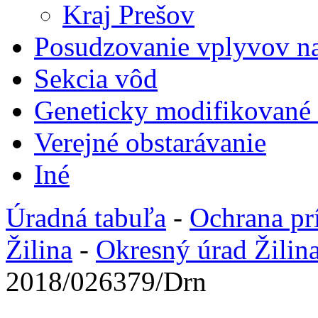
Kraj Prešov
Posudzovanie vplyvov na
Sekcia vôd
Geneticky modifikované
Verejné obstarávanie
Iné
Úradná tabuľa
-
Ochrana pr
Žilina
-
Okresný úrad Žilin
2018/026379/Drn