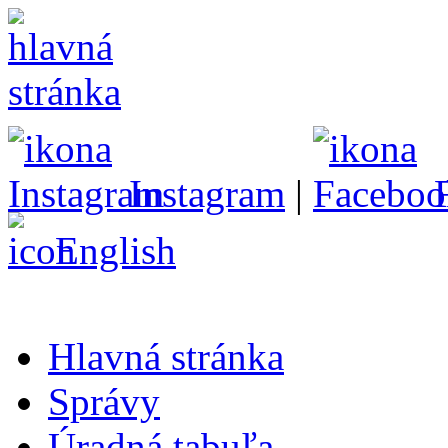
Instagram
|
English
Hlavná stránka
Správy
Úradná tabuľa