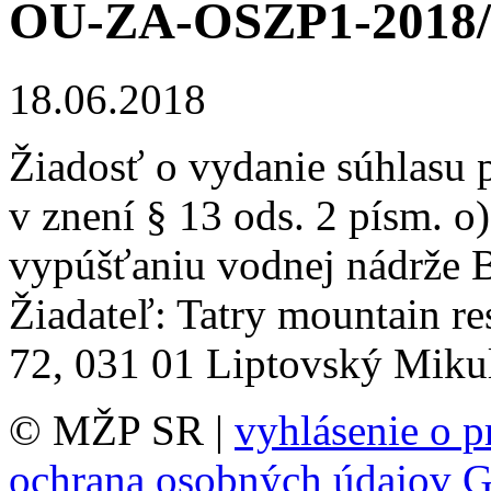
OU-ZA-OSZP1-2018/
18.06.2018
Žiadosť o vydanie súhlasu p
v znení § 13 ods. 2 písm. o
vypúšťaniu vodnej nádrže
Žiadateľ: Tatry mountain re
72, 031 01 Liptovský Mikul
© MŽP SR |
vyhlásenie o p
ochrana osobných údajov