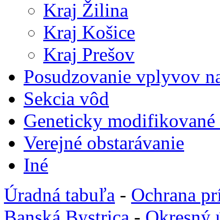
Kraj Žilina
Kraj Košice
Kraj Prešov
Posudzovanie vplyvov na
Sekcia vôd
Geneticky modifikované
Verejné obstarávanie
Iné
Úradná tabuľa
-
Ochrana pr
Banská Bystrica
-
Okresný 