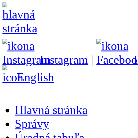
Instagram
|
English
Hlavná stránka
Správy
Úradná tabuľa