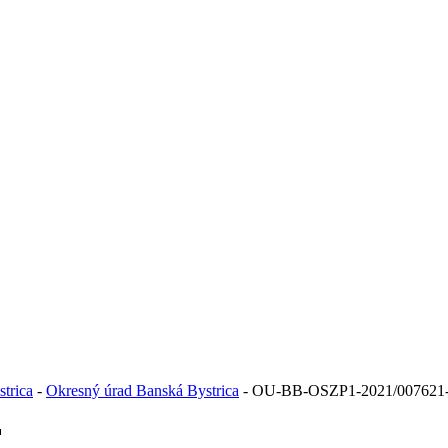
trica
-
Okresný úrad Banská Bystrica
- OU-BB-OSZP1-2021/007621
F