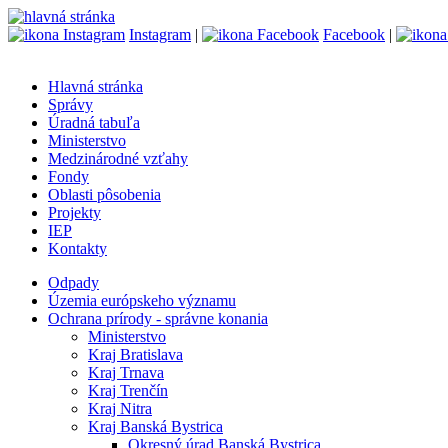
Instagram
|
Facebook
|
Hlavná stránka
Správy
Úradná tabuľa
Ministerstvo
Medzinárodné vzťahy
Fondy
Oblasti pôsobenia
Projekty
IEP
Kontakty
Odpady
Územia európskeho významu
Ochrana prírody - správne konania
Ministerstvo
Kraj Bratislava
Kraj Trnava
Kraj Trenčín
Kraj Nitra
Kraj Banská Bystrica
Okresný úrad Banská Bystrica