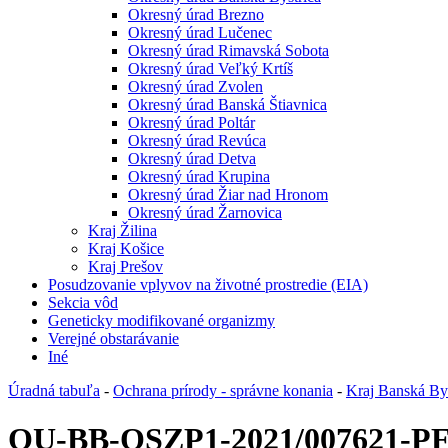
Okresný úrad Brezno
Okresný úrad Lučenec
Okresný úrad Rimavská Sobota
Okresný úrad Veľký Krtíš
Okresný úrad Zvolen
Okresný úrad Banská Štiavnica
Okresný úrad Poltár
Okresný úrad Revúca
Okresný úrad Detva
Okresný úrad Krupina
Okresný úrad Žiar nad Hronom
Okresný úrad Žarnovica
Kraj Žilina
Kraj Košice
Kraj Prešov
Posudzovanie vplyvov na životné prostredie (EIA)
Sekcia vôd
Geneticky modifikované organizmy
Verejné obstarávanie
Iné
Úradná tabuľa
-
Ochrana prírody - správne konania
-
Kraj Banská Bys
OU-BB-OSZP1-2021/007621-P