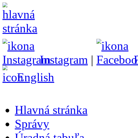
Instagram
|
English
Hlavná stránka
Správy
Úradná tabuľa