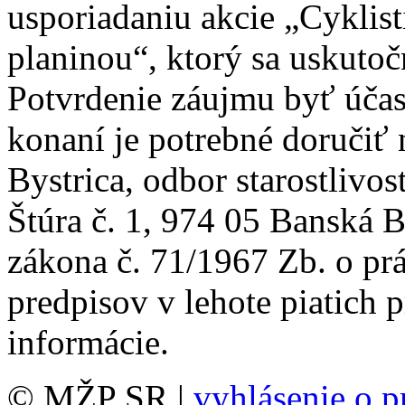
usporiadaniu akcie „Cykli
planinou“, ktorý sa uskutoč
Potvrdenie záujmu byť úča
konaní je potrebné doručiť
Bystrica, odbor starostlivos
Štúra č. 1, 974 05 Banská 
zákona č. 71/1967 Zb. o pr
predpisov v lehote piatich 
informácie.
© MŽP SR |
vyhlásenie o p