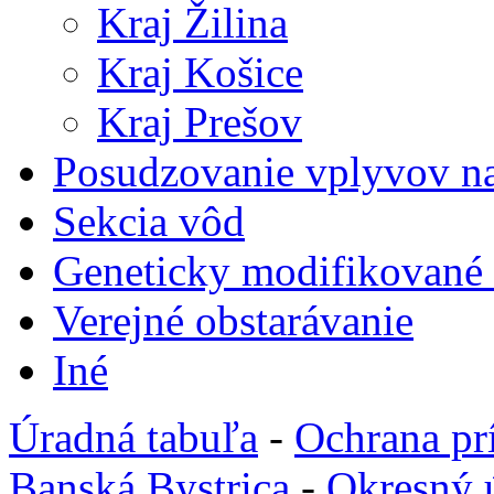
Kraj Žilina
Kraj Košice
Kraj Prešov
Posudzovanie vplyvov na
Sekcia vôd
Geneticky modifikované
Verejné obstarávanie
Iné
Úradná tabuľa
-
Ochrana pr
Banská Bystrica
-
Okresný 