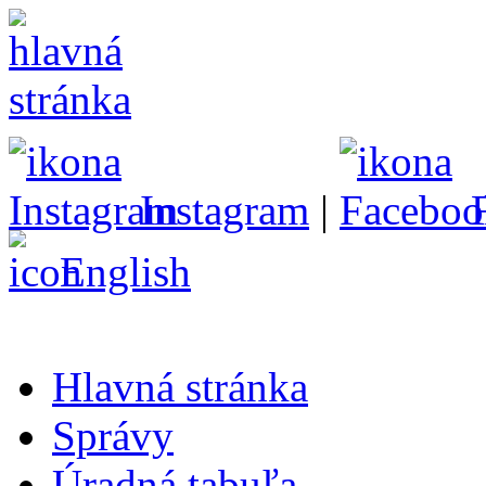
Instagram
|
English
Hlavná stránka
Správy
Úradná tabuľa