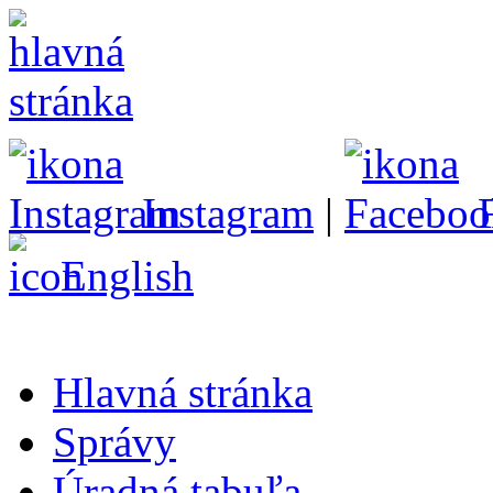
Instagram
|
English
Hlavná stránka
Správy
Úradná tabuľa