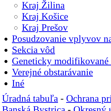
Kraj Žilina
Kraj Košice
Kraj Prešov
Posudzovanie vplyvov na
Sekcia vôd
Geneticky modifikované
Verejné obstarávanie
Iné
Úradná tabuľa
-
Ochrana pr
Banská Bystrica
-
Okresný 