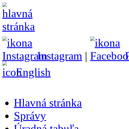
Instagram
|
English
Hlavná stránka
Správy
Úradná tabuľa