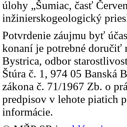
úlohy „Šumiac, časť Červen
inžinierskogeologický prie
Potvrdenie záujmu byť úča
konaní je potrebné doručiť
Bystrica, odbor starostlivos
Štúra č. 1, 974 05 Banská 
zákona č. 71/1967 Zb. o pr
predpisov v lehote piatich 
informácie.