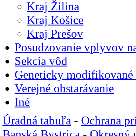
Kraj Žilina
Kraj Košice
Kraj Prešov
Posudzovanie vplyvov na
Sekcia vôd
Geneticky modifikované
Verejné obstarávanie
Iné
Úradná tabuľa
-
Ochrana pr
Banská Bystrica
-
Okresný 