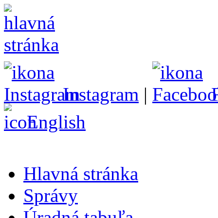
Instagram
|
English
Hlavná stránka
Správy
Úradná tabuľa