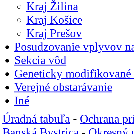
Kraj Žilina
Kraj Košice
Kraj Prešov
Posudzovanie vplyvov na
Sekcia vôd
Geneticky modifikované
Verejné obstarávanie
Iné
Úradná tabuľa
-
Ochrana pr
Banská Bystrica
-
Okresný 