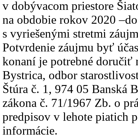
v dobývacom priestore Šia
na obdobie rokov 2020 –do
s vyriešenými stretmi záuj
Potvrdenie záujmu byť úča
konaní je potrebné doručiť
Bystrica, odbor starostlivos
Štúra č. 1, 974 05 Banská 
zákona č. 71/1967 Zb. o pr
predpisov v lehote piatich 
informácie.