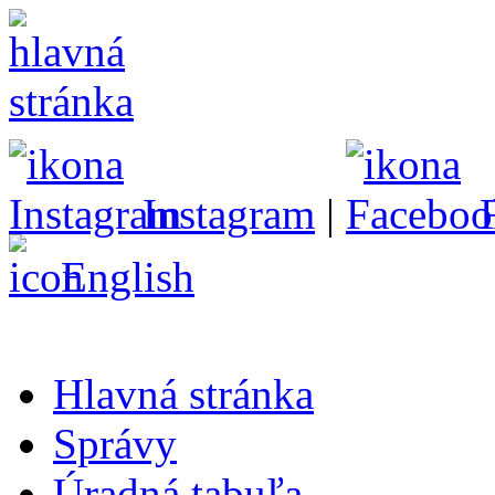
Instagram
|
English
Hlavná stránka
Správy
Úradná tabuľa