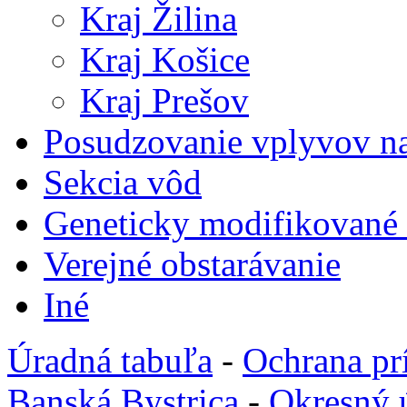
Kraj Žilina
Kraj Košice
Kraj Prešov
Posudzovanie vplyvov na
Sekcia vôd
Geneticky modifikované
Verejné obstarávanie
Iné
Úradná tabuľa
-
Ochrana pr
Banská Bystrica
-
Okresný 