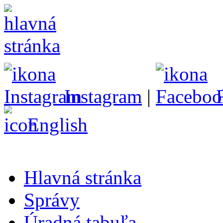
Instagram
|
English
Hlavná stránka
Správy
Úradná tabuľa