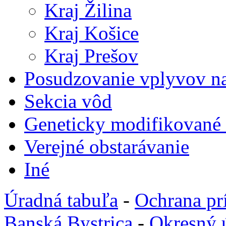
Kraj Žilina
Kraj Košice
Kraj Prešov
Posudzovanie vplyvov na
Sekcia vôd
Geneticky modifikované
Verejné obstarávanie
Iné
Úradná tabuľa
-
Ochrana pr
Banská Bystrica
-
Okresný 