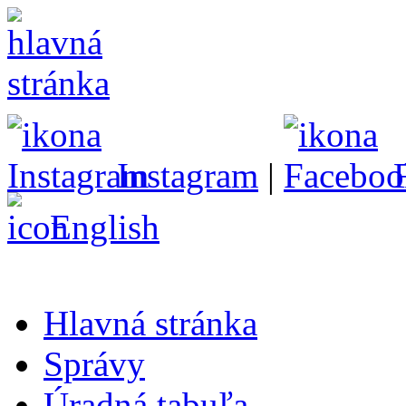
Instagram
|
English
Hlavná stránka
Správy
Úradná tabuľa