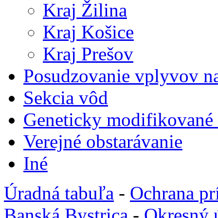
Kraj Žilina
Kraj Košice
Kraj Prešov
Posudzovanie vplyvov na
Sekcia vôd
Geneticky modifikované
Verejné obstarávanie
Iné
Úradná tabuľa
-
Ochrana pr
Banská Bystrica
-
Okresný 