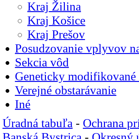
Kraj Žilina
Kraj Košice
Kraj Prešov
Posudzovanie vplyvov na
Sekcia vôd
Geneticky modifikované
Verejné obstarávanie
Iné
Úradná tabuľa
-
Ochrana pr
Banská Bystrica
-
Okresný 