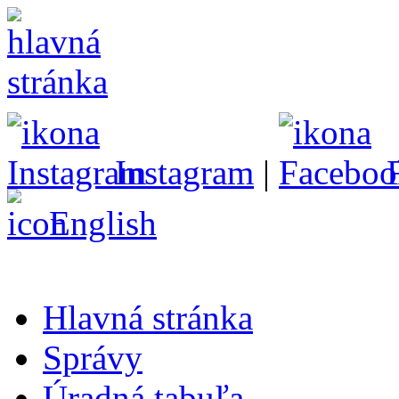
Instagram
|
English
Hlavná stránka
Správy
Úradná tabuľa