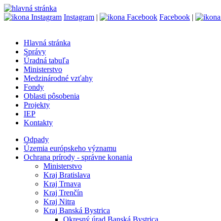
Instagram
|
Facebook
|
Hlavná stránka
Správy
Úradná tabuľa
Ministerstvo
Medzinárodné vzťahy
Fondy
Oblasti pôsobenia
Projekty
IEP
Kontakty
Odpady
Územia európskeho významu
Ochrana prírody - správne konania
Ministerstvo
Kraj Bratislava
Kraj Trnava
Kraj Trenčín
Kraj Nitra
Kraj Banská Bystrica
Okresný úrad Banská Bystrica