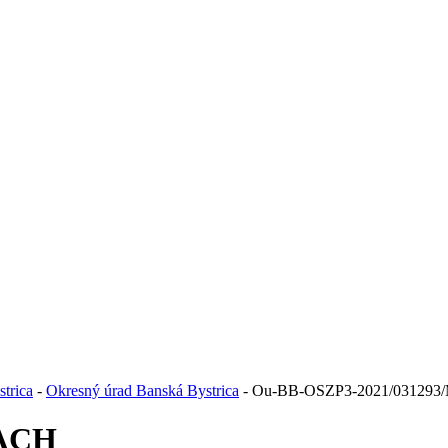
trica
-
Okresný úrad Banská Bystrica
- Ou-BB-OSZP3-2021/03129
MACH