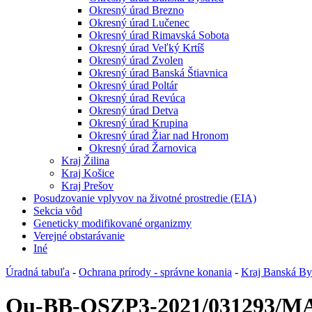
Okresný úrad Brezno
Okresný úrad Lučenec
Okresný úrad Rimavská Sobota
Okresný úrad Veľký Krtíš
Okresný úrad Zvolen
Okresný úrad Banská Štiavnica
Okresný úrad Poltár
Okresný úrad Revúca
Okresný úrad Detva
Okresný úrad Krupina
Okresný úrad Žiar nad Hronom
Okresný úrad Žarnovica
Kraj Žilina
Kraj Košice
Kraj Prešov
Posudzovanie vplyvov na životné prostredie (EIA)
Sekcia vôd
Geneticky modifikované organizmy
Verejné obstarávanie
Iné
Úradná tabuľa
-
Ochrana prírody - správne konania
-
Kraj Banská Bys
Ou-BB-OSZP3-2021/031293/