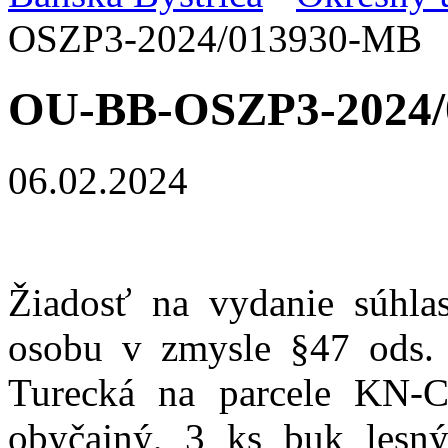
OSZP3-2024/013930-MB
OU-BB-OSZP3-2024/
06.02.2024
Žiadosť na vydanie súhla
osobu v zmysle §47 ods. 
Turecká na parcele KN-
obyčajný, 3 ks buk lesn