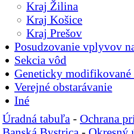
Kraj Žilina
Kraj Košice
Kraj Prešov
Posudzovanie vplyvov na
Sekcia vôd
Geneticky modifikované
Verejné obstarávanie
Iné
Úradná tabuľa
-
Ochrana pr
Banská Bystrica
-
Okresný 