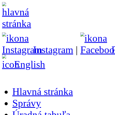
Instagram
|
English
Hlavná stránka
Správy
Úradná tabuľa