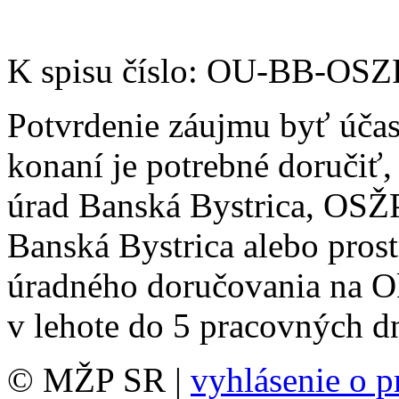
K spisu číslo: OU-BB-OS
Potvrdenie záujmu byť úča
konaní je potrebné doručiť
úrad Banská Bystrica, OSŽP
Banská Bystrica alebo pros
úradného doručovania na O
v lehote do 5 pracovných dn
© MŽP SR |
vyhlásenie o p