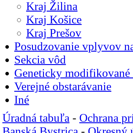
Kraj Žilina
Kraj Košice
Kraj Prešov
Posudzovanie vplyvov na
Sekcia vôd
Geneticky modifikované
Verejné obstarávanie
Iné
Úradná tabuľa
-
Ochrana pr
Banská Bystrica
-
Okresný 