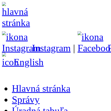
Instagram
|
English
Hlavná stránka
Správy
Úradná tabuľa