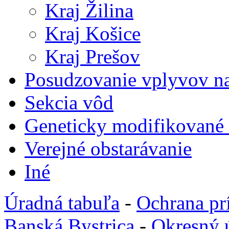
Kraj Žilina
Kraj Košice
Kraj Prešov
Posudzovanie vplyvov na
Sekcia vôd
Geneticky modifikované
Verejné obstarávanie
Iné
Úradná tabuľa
-
Ochrana pr
Banská Bystrica
-
Okresný 