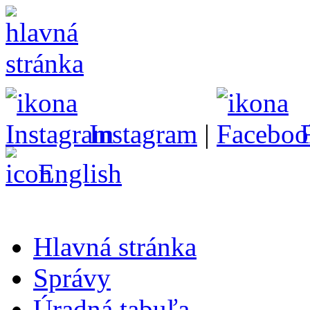
Instagram
|
English
Hlavná stránka
Správy
Úradná tabuľa