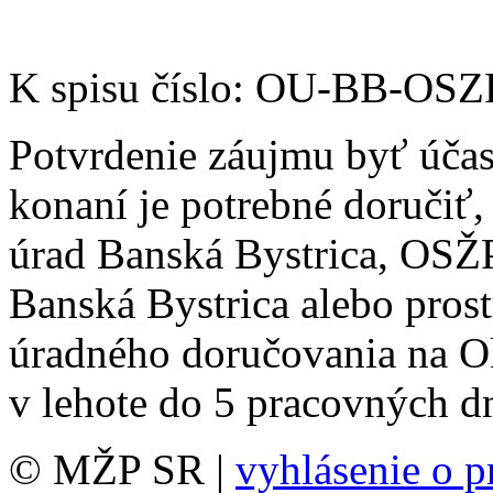
K spisu číslo: OU-BB-OS
Potvrdenie záujmu byť úča
konaní je potrebné doručiť
úrad Banská Bystrica, OSŽP
Banská Bystrica alebo pros
úradného doručovania na O
v lehote do 5 pracovných dn
© MŽP SR |
vyhlásenie o p