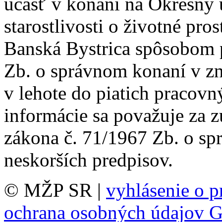
účasť v konaní na Okresný 
starostlivosti o životné pro
Banská Bystrica spôsobom 
Zb. o správnom konaní v zn
v lehote do piatich pracovn
informácie sa považuje za 
zákona č. 71/1967 Zb. o sp
neskorších predpisov.
© MŽP SR |
vyhlásenie o p
ochrana osobných údajov