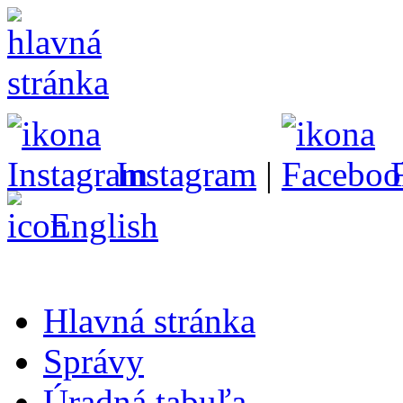
Instagram
|
English
Hlavná stránka
Správy
Úradná tabuľa