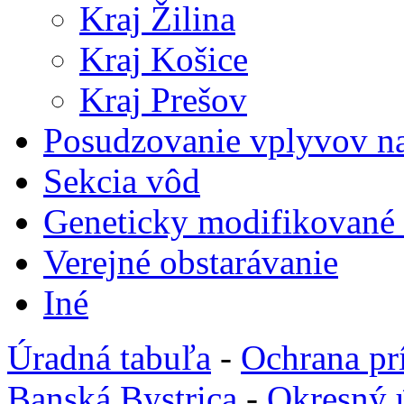
Kraj Žilina
Kraj Košice
Kraj Prešov
Posudzovanie vplyvov na
Sekcia vôd
Geneticky modifikované
Verejné obstarávanie
Iné
Úradná tabuľa
-
Ochrana pr
Banská Bystrica
-
Okresný 