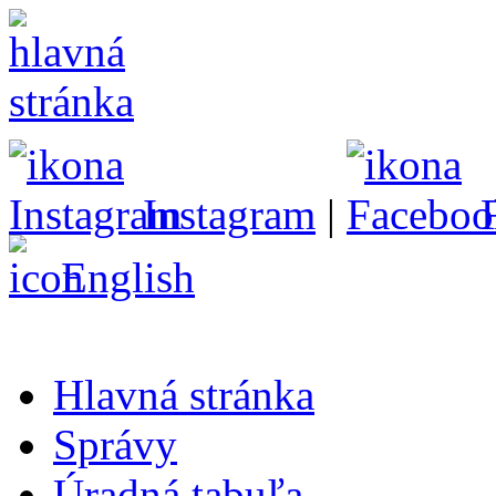
Instagram
|
English
Hlavná stránka
Správy
Úradná tabuľa