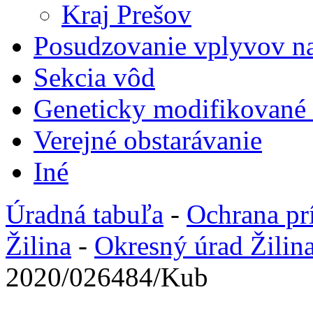
Kraj Prešov
Posudzovanie vplyvov na
Sekcia vôd
Geneticky modifikované
Verejné obstarávanie
Iné
Úradná tabuľa
-
Ochrana pr
Žilina
-
Okresný úrad Žilin
2020/026484/Kub