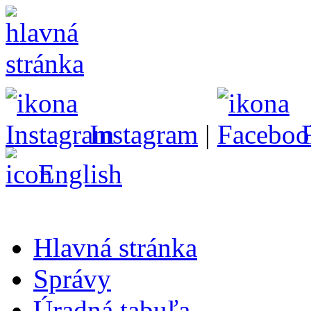
Instagram
|
English
Hlavná stránka
Správy
Úradná tabuľa