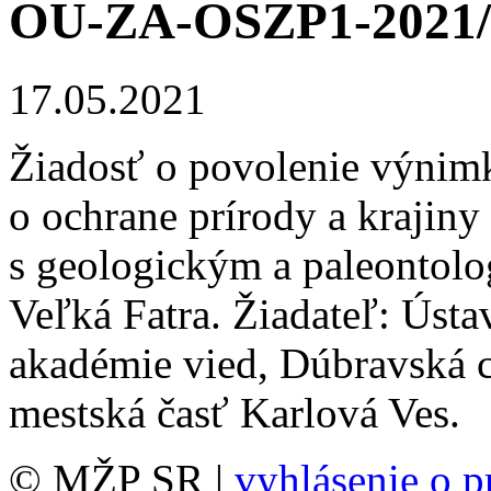
OU-ZA-OSZP1-2021/
17.05.2021
Žiadosť o povolenie výnimk
o ochrane prírody a krajiny 
s geologickým a paleontol
Veľká Fatra. Žiadateľ: Úst
akadémie vied, Dúbravská ce
mestská časť Karlová Ves.
© MŽP SR |
vyhlásenie o p