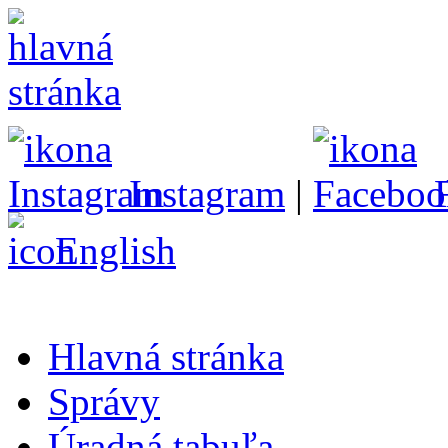
Instagram
|
English
Hlavná stránka
Správy
Úradná tabuľa