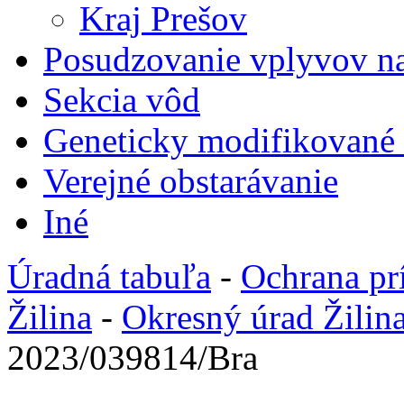
Kraj Prešov
Posudzovanie vplyvov na
Sekcia vôd
Geneticky modifikované
Verejné obstarávanie
Iné
Úradná tabuľa
-
Ochrana pr
Žilina
-
Okresný úrad Žilin
2023/039814/Bra