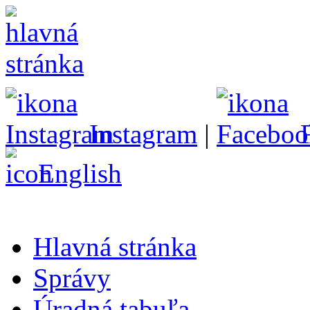
Instagram
|
English
Hlavná stránka
Správy
Úradná tabuľa