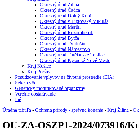
Okresný úrad Žilina
Okresný úrad Čadca
Okresný úrad Dolný Kubín
Okresný úrad v Liptovský Mikuláš
Okresný úrad Martin
Okresný úrad Ružomberok
Okresný úrad Bytča
Okresný úrad Tvrdošín
Okresný úrad Námestovo
Okresný úrad Turčianske Teplice
Okresný úrad Kysucké Nové Mesto
Kraj Košice
Kraj Prešov
Posudzovanie vplyvov na životné prostredie (EIA)
Sekcia vôd
Geneticky modifikované organizmy
Verejné obstarávanie
Iné
Úradná tabuľa
-
Ochrana prírody - správne konania
-
Kraj Žilina
-
Ok
OU-ZA-OSZP1-2024/073916/K