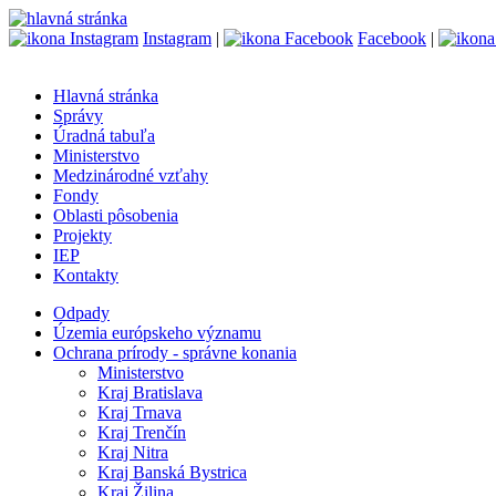
Instagram
|
Facebook
|
Hlavná stránka
Správy
Úradná tabuľa
Ministerstvo
Medzinárodné vzťahy
Fondy
Oblasti pôsobenia
Projekty
IEP
Kontakty
Odpady
Územia európskeho významu
Ochrana prírody - správne konania
Ministerstvo
Kraj Bratislava
Kraj Trnava
Kraj Trenčín
Kraj Nitra
Kraj Banská Bystrica
Kraj Žilina