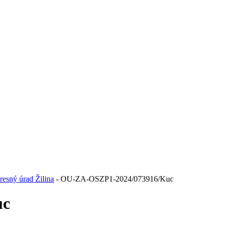
resný úrad Žilina
- OU-ZA-OSZP1-2024/073916/Kuc
uc