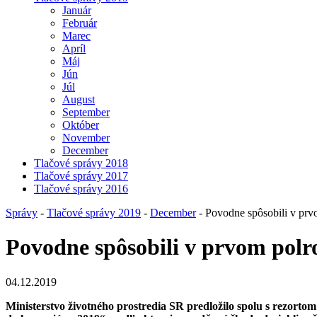
Január
Február
Marec
Apríl
Máj
Jún
Júl
August
September
Október
November
December
Tlačové správy 2018
Tlačové správy 2017
Tlačové správy 2016
Správy
-
Tlačové správy 2019
-
December
- Povodne spôsobili v prvo
Povodne spôsobili v prvom polro
04.12.2019
Ministerstvo životného prostredia SR predložilo spolu s rezort