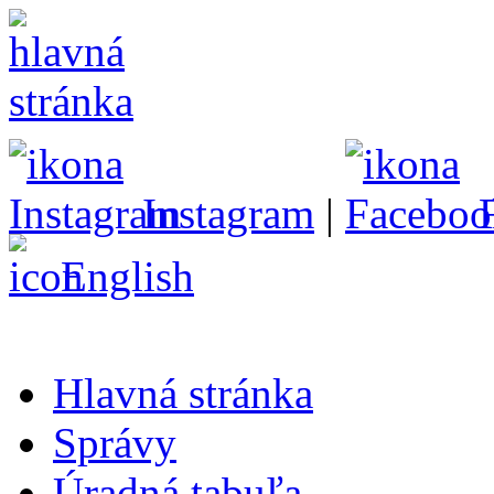
Instagram
|
English
Hlavná stránka
Správy
Úradná tabuľa