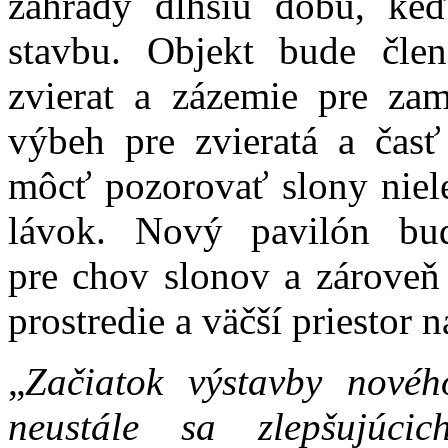
záhrady dlhšiu dobu, keď
stavbu. Objekt bude člen
zvierat a zázemie pre zam
výbeh pre zvieratá a čas
môcť pozorovať slony niel
lávok. Nový pavilón bude
pre chov slonov a zároveň
prostredie a väčší priestor 
„
Začiatok výstavby nové
neustále sa zlepšujúcic