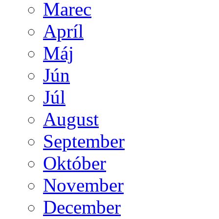
Marec
Apríl
Máj
Jún
Júl
August
September
Október
November
December