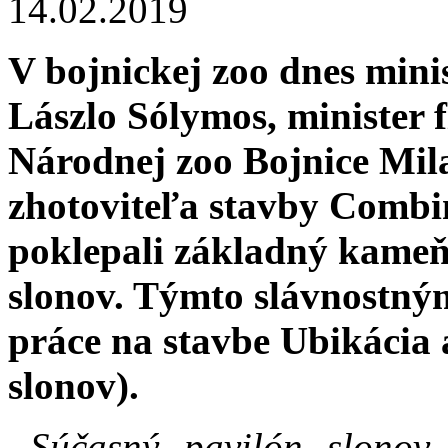
14.02.2019
V bojnickej zoo dnes mini
Lászlo Sólymos, minister f
Národnej zoo Bojnice Mila
zhotoviteľa stavby Combin
poklepali základný kameň
slonov. Týmto slávnostným
práce na stavbe Ubikácia 
slonov).
„Súčasný pavilón slonov 