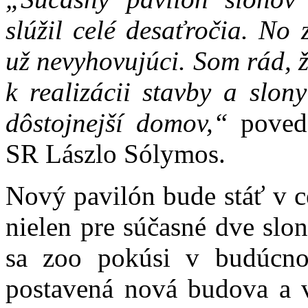
slúžil celé desaťročia. No
už nevyhovujúci. Som rád, 
k realizácii stavby a slo
dôstojnejší domov,“
poveda
SR Lászlo Sólymos.
Nový pavilón bude stáť v ce
nielen pre súčasné dve sloni
sa zoo pokúsi v budúcnos
postavená nová budova a 